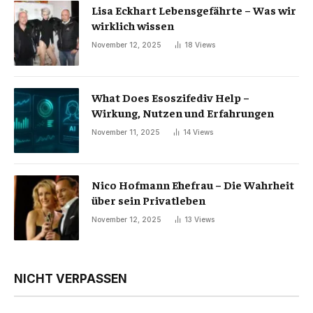
Lisa Eckhart Lebensgefährte – Was wir
wirklich wissen
November 12, 2025
18
Views
What Does Esoszifediv Help –
Wirkung, Nutzen und Erfahrungen
November 11, 2025
14
Views
Nico Hofmann Ehefrau – Die Wahrheit
über sein Privatleben
November 12, 2025
13
Views
NICHT VERPASSEN