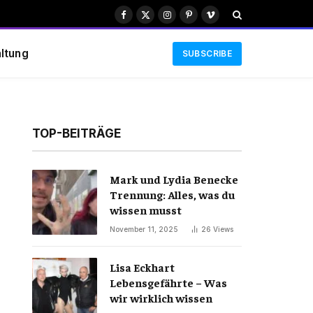
Facebook
X
Instagram
Pinterest
Vimeo
(Twitter)
ltung
SUBSCRIBE
TOP-BEITRÄGE
Mark und Lydia Benecke
Trennung: Alles, was du
wissen musst
November 11, 2025
26
Views
Lisa Eckhart
Lebensgefährte – Was
wir wirklich wissen