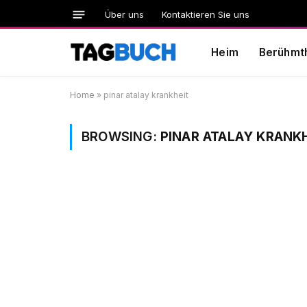
Über uns
Kontaktieren Sie uns
Heim
Berühmth
Home
»
pinar atalay krankheit
BROWSING:
PINAR ATALAY KRANK