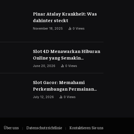
Pinar Atalay Krankheit: Was
dahinter steckt
November 18, 2025
0
Views
Slot 4D Menawarkan Hiburan
Online yang Semakin
Berkembang
June 20, 2026
0
Views
Slot Gacor: Memahami
Perkembangan Permainan
Slot Digital di Era Modern
July 12, 2026
0
Views
Über uns
Datenschutzrichtlinie
Kontaktieren Sie uns