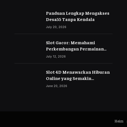
Panduan Lengkap Mengakses
Desa55 Tanpa Kendala
July 20, 2026
Slot Gacor: Memahami
Perkembangan Permainan
Slot Digital di Era Modern
July 12, 2026
Slot 4D Menawarkan Hiburan
Online yang Semakin
Berkembang
June 20, 2026
Heim