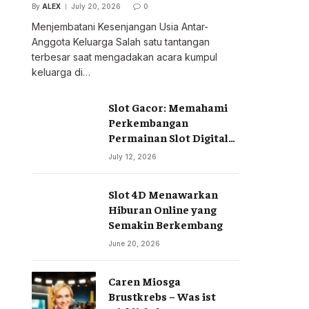
By
ALEX
July 20, 2026
0
Menjembatani Kesenjangan Usia Antar-
Anggota Keluarga Salah satu tantangan
terbesar saat mengadakan acara kumpul
keluarga di…
Slot Gacor: Memahami
Perkembangan
Permainan Slot Digital
di Era Modern
July 12, 2026
Slot 4D Menawarkan
Hiburan Online yang
Semakin Berkembang
June 20, 2026
Caren Miosga
Brustkrebs – Was ist