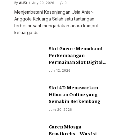
By
ALEX
July 20, 2026
0
Menjembatani Kesenjangan Usia Antar-
Anggota Keluarga Salah satu tantangan
terbesar saat mengadakan acara kumpul
keluarga di…
Slot Gacor: Memahami
Perkembangan
Permainan Slot Digital
di Era Modern
July 12, 2026
Slot 4D Menawarkan
Hiburan Online yang
Semakin Berkembang
June 20, 2026
Caren Miosga
Brustkrebs – Was ist