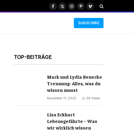
Facebook
X
Instagram
Pinterest
Vimeo
(Twitter)
SUBSCRIBE
TOP-BEITRÄGE
Mark und Lydia Benecke
Trennung: Alles, was du
wissen musst
November 11, 2025
26
Views
Lisa Eckhart
Lebensgefährte – Was
wir wirklich wissen