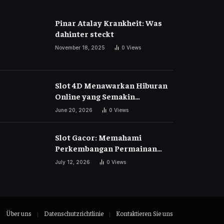
Pinar Atalay Krankheit: Was
dahinter steckt
November 18, 2025
0
Views
Slot 4D Menawarkan Hiburan
Online yang Semakin
Berkembang
June 20, 2026
0
Views
Slot Gacor: Memahami
Perkembangan Permainan
Slot Digital di Era Modern
July 12, 2026
0
Views
Über uns
Datenschutzrichtlinie
Kontaktieren Sie uns