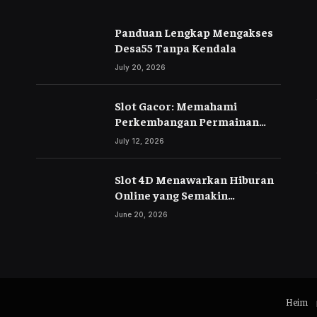
Panduan Lengkap Mengakses
Desa55 Tanpa Kendala
July 20, 2026
Slot Gacor: Memahami
Perkembangan Permainan
Slot Digital di Era Modern
July 12, 2026
Slot 4D Menawarkan Hiburan
Online yang Semakin
Berkembang
June 20, 2026
Heim