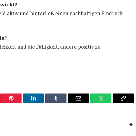
ewirkt?
eld aktiv und hinterließ einen nachhaltigen Eindruck
ie?
chkeit und die Fähigkeit, andere positiv zu
er
Pinterest
LinkedIn
Tumblr
Email
WhatsApp
Copy
Link
W