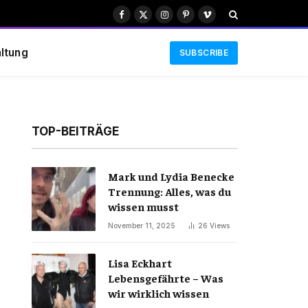
Facebook
X
Instagram
Pinterest
Vimeo
(Twitter)
ltung
SUBSCRIBE
TOP-BEITRÄGE
Mark und Lydia Benecke
Trennung: Alles, was du
wissen musst
November 11, 2025
26
Views
Lisa Eckhart
Lebensgefährte – Was
wir wirklich wissen