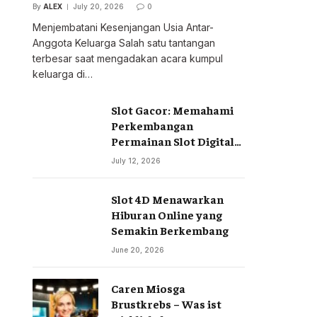
By
ALEX
July 20, 2026
0
Menjembatani Kesenjangan Usia Antar-
Anggota Keluarga Salah satu tantangan
terbesar saat mengadakan acara kumpul
keluarga di…
Slot Gacor: Memahami
Perkembangan
Permainan Slot Digital
di Era Modern
July 12, 2026
Slot 4D Menawarkan
Hiburan Online yang
Semakin Berkembang
June 20, 2026
Caren Miosga
Brustkrebs – Was ist