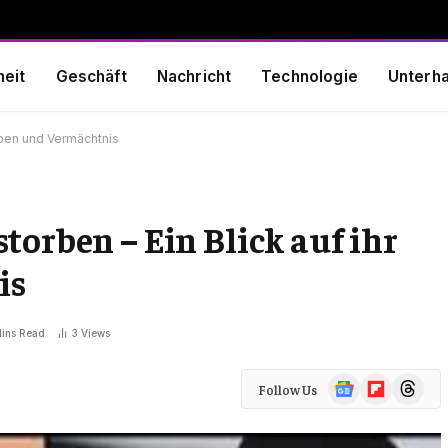
eit
Geschäft
Nachricht
Technologie
Unterha
eben und Vermächtnis
torben – Ein Blick auf ihr
is
Mins Read
3
Views
Google
Flipboard
Threads
Follow Us
News