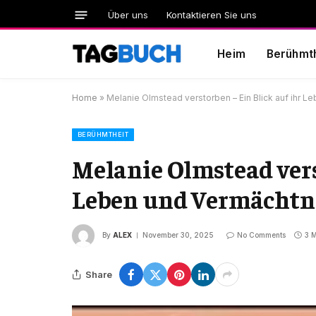
Über uns
Kontaktieren Sie uns
Heim
Berühmth
Home
»
Melanie Olmstead verstorben – Ein Blick auf ihr L
BERÜHMTHEIT
Melanie Olmstead vers
Leben und Vermächtn
By
ALEX
November 30, 2025
No Comments
3 
Share