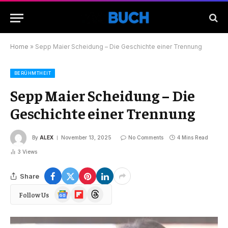
Home
»
Sepp Maier Scheidung – Die Geschichte einer Trennung
BERÜHMTHEIT
Sepp Maier Scheidung – Die
Geschichte einer Trennung
By
ALEX
November 13, 2025
No Comments
4 Mins Read
3
Views
Share
Google
Flipboard
Threads
Follow Us
News