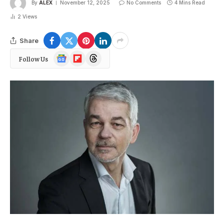
By
ALEX
November 12, 2025
No Comments
4 Mins Read
2
Views
Share
Google
Flipboard
Threads
Follow Us
News